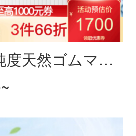
联匠高純度天然ゴムマットレス1.5/1.8メートルの薄いマットレス寝室家具1500*2000
8~