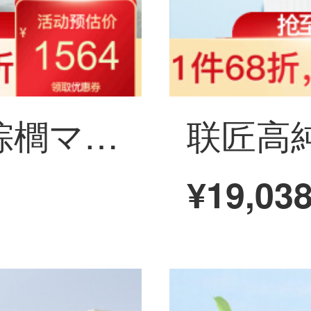
聯匠純天然全山棕櫚マットレス1.5/1.8メートルのバックライトマット薄いマットレス寝室家具1800*2000
¥19,03