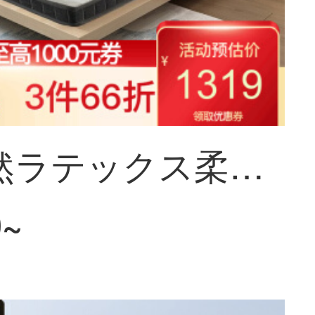
連匠天然ラテックス柔らかいマットレス1.5 m 1.8 mの学生畳環境保護ココナッツのマットレスの両面に寝ることができるラテックスココナッツのマットレス1800*2000
0~