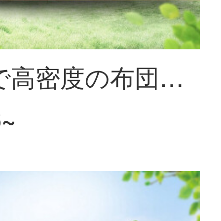
立体的で高密度の布団カバーラテックスマットレス9区の独立した静音スプリングマットレスが丈夫で、ちょうど良い両面の寝床マットが立体的で、高密度の純綿ラテックスマットレス1500*2000
6~