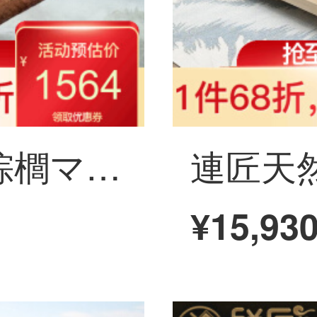
联匠純天然全山棕櫚マットレス1.5/1.8メートルのバックマットマット薄いマットレス寝室家具1500*2000
¥15,93