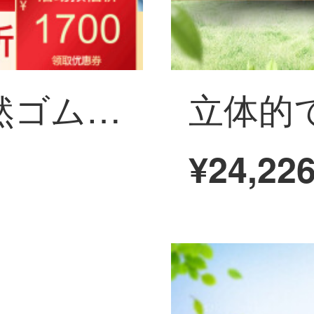
聯匠の高純度天然ゴムマットレス1.5/1.8メートルの薄いマットレス寝室家具1800*2000
¥24,22