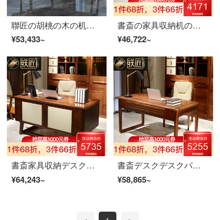
聯匠の胡桃の木の机の実木の机のコンピュータの机の中国式の固体の木の本の台の椅子は組み合わせて字の机の書斎の家具の本のテーブルと椅子を書きます【浅い胡桃の色】
書斎の家具収納机のセットを組み合わせた書斎机です。
¥53,433~
¥46,722~
書斎家具収納デスク＋椅子
書斎デスクデスクパソコンデスク＋椅子
¥64,243~
¥58,865~
<
1
>