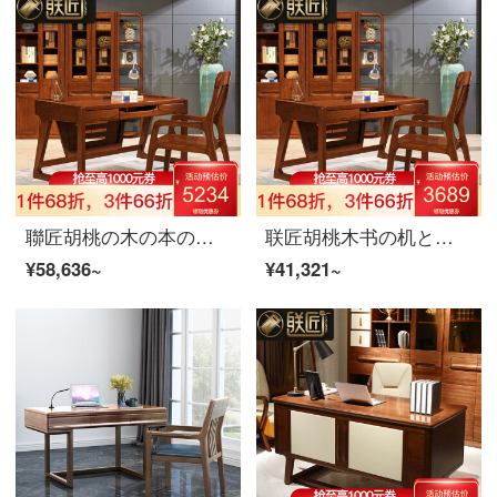
聯匠胡桃の木の本の机と椅子を組み合わせて書卓を書いて、コンピュータの椅子の近代的な新しい中国式書斎のオフィス家具の机＋レジャー椅子
联匠胡桃木书の机と椅子を组み合わせて字机を书きます。
¥58,636~
¥41,321~