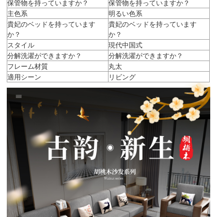
保管物を持っていますか？
保管物を持っていますか？
主色系
明るい色系
貴妃のベッドを持っています
貴妃のベッドを持っています
か？
か？
スタイル
現代中国式
分解洗濯ができますか？
分解洗濯ができますか？
フレーム材質
丸太
適用シーン
リビング