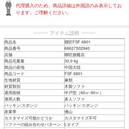
代理購入のため、商品詳細は外国語のみ表示してお
ります。ご理解ください。
アイテム説明
商品名
聯匠FSF 6801
商品番号
68627502940
店舗
聯匠旗艦店
商品毛重量
30.0 kg
商品の産地
中国大陸
商品コード
FSF 6801
生地材質
麻類
材質類別
木製ソファ
適用面積
中戸型（60㎡-90㎡）
適用人数
多人ソファ
パッキン:スポンジ
パッキン:スポンジ
産業帯
佛山
カスタマイズ可能かどうか
カスタマイズ不可
ソファーの組み合わせパターン
Lタイプ