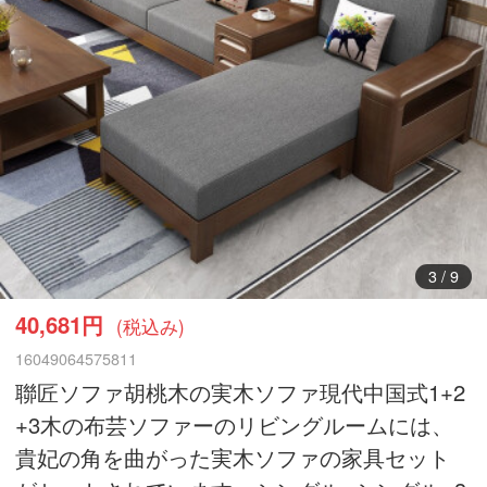
4
/
9
40,681円
(税込み)
16049064575811
聯匠ソファ胡桃木の実木ソファ現代中国式1+2
+3木の布芸ソファーのリビングルームには、
貴妃の角を曲がった実木ソファの家具セット