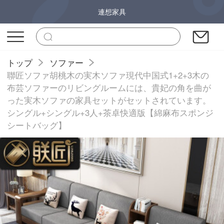
連想家具
トップ
ソファー
聯匠ソファ胡桃木の実木ソファ現代中国式1+2+3木の
布芸ソファーのリビングルームには、貴妃の角を曲が
った実木ソファの家具セットがセットされています。
シングル+シングル+3人+茶卓快適版【綿麻布スポンジ
シートバッグ】