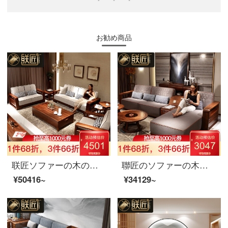
お勧め商品
联匠ソファーの木のソファーセット現代新中国式客間の木製家具セット胡桃木布芸ソファのシングル席
聯匠のソファーの木のソファーの木の新しい中国式の木のソファーの貴妃の客間は丸太の布芸のソファーを整えて家具の双手すりのシングル席を組み合わせます。
¥50416~
¥34129~