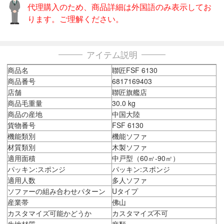
代理購入のため、商品詳細は外国語のみ表示してお
ります。ご理解ください。
アイテム説明
商品名
聯匠FSF 6130
商品番号
6817169403
店舗
聯匠旗艦店
商品毛重量
30.0 kg
商品の産地
中国大陸
貨物番号
FSF 6130
機能類別
機能ソファ
材質類別
木製ソファ
適用面積
中戸型（60㎡-90㎡）
パッキン:スポンジ
パッキン:スポンジ
適用人数
多人ソファ
ソファーの組み合わせパターン
Uタイプ
産業帯
佛山
カスタマイズ可能かどうか
カスタマイズ不可
生地材質
麻類