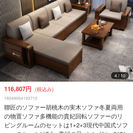
5
/
10
116,807円
(税込み)
16049064193710
聯匠のソファー胡桃木の実木ソファ冬夏両用
の物置ソファ多機能の貴妃回転ソファーのリ
ビングルームのセットは1+2+3現代中国式ソフ