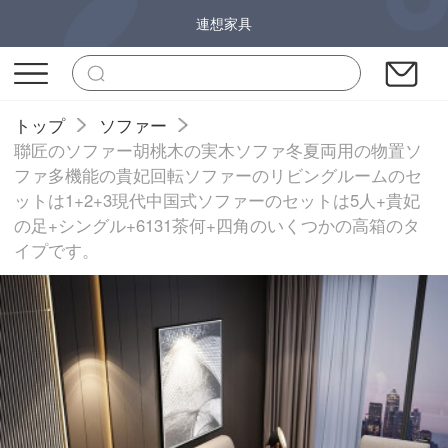
連想家具
トップ
ソファー
聯匠のソファー胡桃木の実木ソファ冬夏両用の物置ソ
ファ多機能の貴妃回転ソファーのリビングルームのセ
ットは1+2+3現代中国式ソファーのセットは5人+貴妃
の足+シングル+6131茶何+四角のいくつかの高箱のタ
イプです。