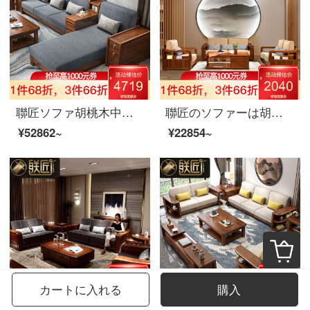
聯匠ソファ胡桃木中国式の実木ソファL形の回転角ソファセット1+2+3手すり引出し収納ソファルーム家具セット4人位+貴妃位+茶几水墨灰座バッグ
聯匠のソファーは胡桃の木のソファーを輸入します。現代中国式の実木ソファリビングルームにソファをセットします。
¥52862~
¥22854~
カートに入れる
購入