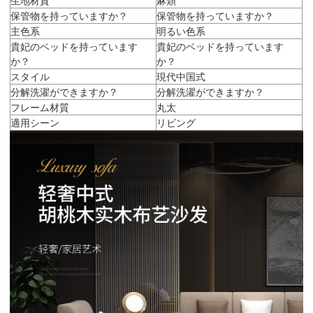
保管物を持っていますか？
保管物を持っていますか？
主色系
明るい色系
貴妃のベッドを持っています
貴妃のベッドを持っています
か？
か？
スタイル
現代中国式
分解洗濯ができますか？
分解洗濯ができますか？
フレーム材質
丸太
適用シーン
リビング