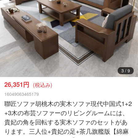
4
/
9
26,351円
(税込み)
16049063465179
聯匠ソファ胡桃木の実木ソファ現代中国式1+2
+3木の布芸ソファーのリビングルームには、
貴妃の角を回転する実木ソファのセットがあ
ります。三人位+貴妃の足+茶几旗艦版【綿麻