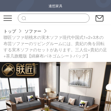
連想家具
トップ
ソファー
聯匠ソファ胡桃木の実木ソファ現代中国式1+2+3木の
布芸ソファーのリビングルームには、貴妃の角を回転
する実木ソファのセットがあります。三人位+貴妃の足
+茶几旗艦版【綿麻布バネゴムシートバッグ】