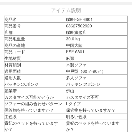
アイテム説明
商品名
聯匠FSF 6801
商品番号
68627502920
店舗
聯匠旗艦店
商品毛重量
30.0 kg
商品の産地
中国大陸
商品コード
FSF 6801
生地材質
麻類
材質類別
木製ソファ
適用面積
中戸型（60㎡-90㎡）
適用人数
多人ソファ
パッキン:スポンジ
パッキン:スポンジ
産業帯
佛山
カスタマイズ可能かどうか
カスタマイズ不可
ソファーの組み合わせパターン
Lタイプ
保管物を持っていますか？
保管物を持っていますか？
主色系
明るい色系
貴妃のベッドを持っています
貴妃のベッドを持っています
か？
か？